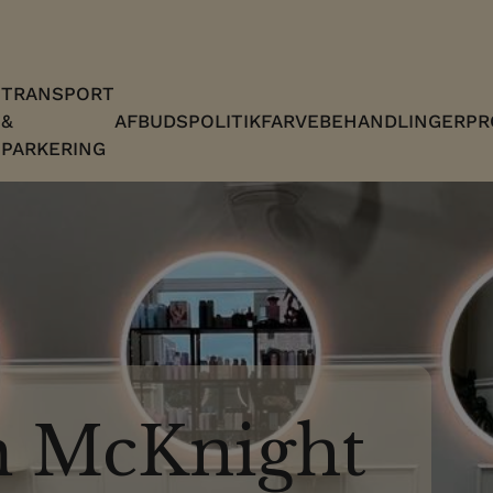
TRANSPORT
T
&
AFBUDSPOLITIK
FARVEBEHANDLINGER
PR
PARKERING
m McKnight