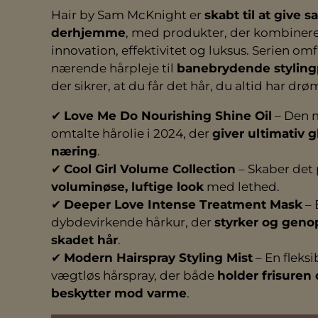
Hair by Sam McKnight er
skabt til at give s
derhjemme
, med produkter, der kombiner
innovation, effektivitet og luksus. Serien omfa
nærende hårpleje til
banebrydende styling
der sikrer, at du får det hår, du altid har dr
✔
Love Me Do Nourishing Shine Oil
– Den 
omtalte hårolie i 2024, der
giver ultimativ 
næring
.
✔
Cool Girl Volume Collection
– Skaber det 
voluminøse, luftige look
med lethed.
✔
Deeper Love Intense Treatment Mask
– 
dybdevirkende hårkur, der
styrker og gen
skadet hår
.
✔
Modern Hairspray Styling Mist
– En fleksi
vægtløs hårspray, der både
holder frisuren
beskytter mod varme
.