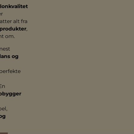
alonkvalitet
er
tter alt fra
produkter
,
ømt om.
mest
glans og
perfekte
En
opbygger
bel,
 og