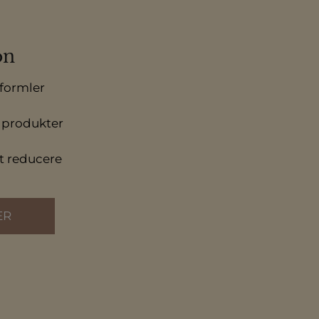
on
formler
 produkter
at reducere
ER