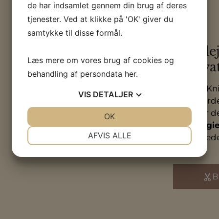
de har indsamlet gennem din brug af deres
tjenester. Ved at klikke på 'OK' giver du
samtykke til disse formål.
Hårplej
Læs mere om vores brug af cookies og
Innova
behandling af persondata
her
.
Sam McKnig
VIS
DETALJER
modeverden
afspejler d
JA
NEJ
OK
JA
NEJ
teknologie
NØDVENDIGE
PRÆFERENCER
AFVIS ALLE
men i sted
glans
.
JA
NEJ
JA
NEJ
MARKETING
STATISTIK
B