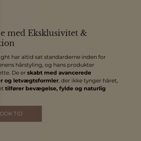
e med Eksklusivitet &
tion
ht har altid sat standarderne inden for
ens hårstyling, og hans produkter
ette. De er
skabt med avancerede
r og letvægtsformler
, der ikke tynger håret,
et
tilfører bevægelse, fylde og naturlig
OOK TID