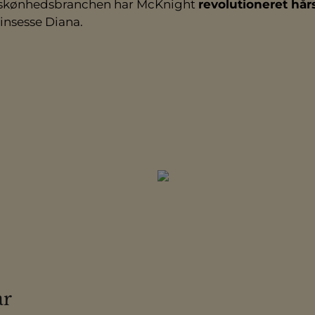
g skønhedsbranchen har McKnight
revolutioneret hår
insesse Diana.
år