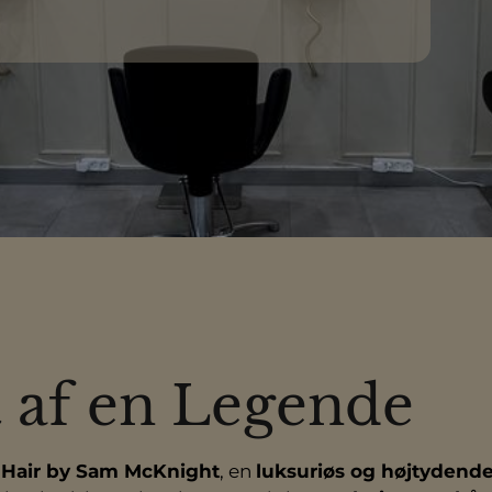
t af en Legende
e
Hair by Sam McKnight
, en
luksuriøs og højtydende