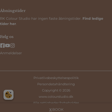
Åbningstider
RK Colour Studio har ingen faste åbningstider.
Find ledige
tider her
.
Følg os
Anmeldelser
Privatlivsbeskyttelsespolitik
Persondatahåndtering
Copyright © 2026
www.colourstudio.dk
Alle rettigheder forbeholdes
Hjemmeside af
Standout
BOOK