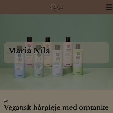
Hop
til
indholdet
Maria Nila
Vegansk hårpleje med omtanke