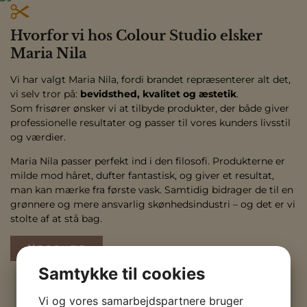
Hvorfor vi hos Colour Studio elsker
Maria Nila
Vi har valgt Maria Nila, fordi brandet repræsenterer alt det,
vi selv tror på:
bevidsthed, kvalitet og æstetik
.
Som frisører ønsker vi at tilbyde produkter, der både giver
professionelle resultater og passer til vores kunders livsstil
og værdier.
Maria Nila passer perfekt ind i den filosofi. Produkterne er
milde mod håret, dufter fantastisk, og giver et resultat,
man kan mærke fra første vask. Samtidig bidrager de til en
grønnere og mere ansvarlig skønhedsindustri – og det er vi
stolte af at stå bag.
BOOK TID
Samtykke til cookies
Vi og vores samarbejdspartnere bruger