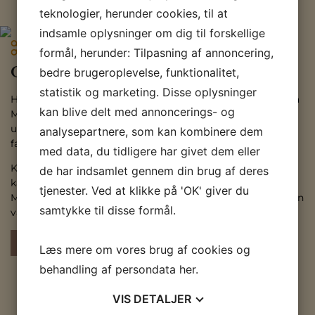
teknologier, herunder cookies, til at
indsamle oplysninger om dig til forskellige
formål, herunder: Tilpasning af annoncering,
Oplev Maria Nila hos Colour Studio
bedre brugeroplevelse, funktionalitet,
statistik og marketing. Disse oplysninger
Hos Colour Studio guider vi dig gerne til den rette serie fra
kan blive delt med annoncerings- og
Maria Nila, så du får præcis den pleje, dit hår har brug for –
uanset om du ønsker mere fugt, styrke, volumen eller
analysepartnere, som kan kombinere dem
farvebeskyttelse.
med data, du tidligere har givet dem eller
Kom forbi salonen og oplev, hvordan
vegansk hårpleje
de har indsamlet gennem din brug af deres
kan forvandle både dit hår og din rutine.
tjenester. Ved at klikke på 'OK' giver du
Maria Nila er beviset på, at
bæredygtige hårprodukter
kan
samtykke til disse formål.
være både luksuriøse, effektive og fyldt med omtanke.
BOOK TID
Læs mere om vores brug af cookies og
behandling af persondata
her
.
VIS
DETALJER